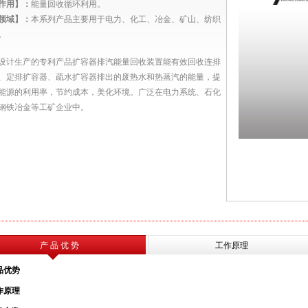
作用】：
能量
回收循环利用。
领域】：
本系列
产品主要用于电力、化工、冶金、矿山、纺织
。
设计生产的专利产品扩容器排汽能量回收装置能有效回收连排
、定排扩容器、疏水扩容器排出的废热水和热蒸汽的能量，提
能源的利用率，节约成本，美化环境。
广泛
在电力系统、石化
钢铁冶金等工矿企业中
。
产 品 优 势
工作原理
品优势
作原理