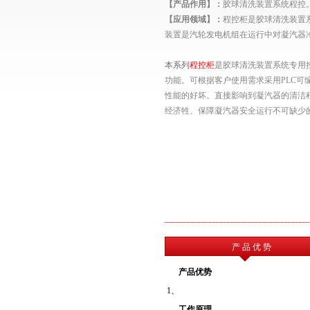
【产品作用】：
胶球清洗装置系统程控
【应用领域】：
程控柜
是胶球清洗装置
装置是汽轮发电机组在运行中对凝汽器
本系列
程控柜
是胶球清洗装置系统专用
功能。可根据客户使用需求采用
PLC可
性能的好坏。直接影响到凝汽器的清洁
经济牲、保障
凝
汽器安全运行不可缺少
产 品 优 势
产品优势
1
、
工作原理