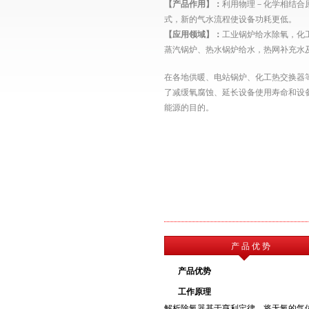
【产品作用】：
利用物理－化学相结合
式
，新的气水流程使设备功耗更低。
【应用领域】：
工业锅炉给水除氧，化
蒸汽锅炉、热水锅炉给水，热网补充水
在各地供暖、电站锅炉、化工热交换器
了减缓氧腐蚀、延长设备使用寿命和设
能源的目的。
产 品 优 势
产品优势
工作原理
解析除氧器基于亨利定律，将无氧的气