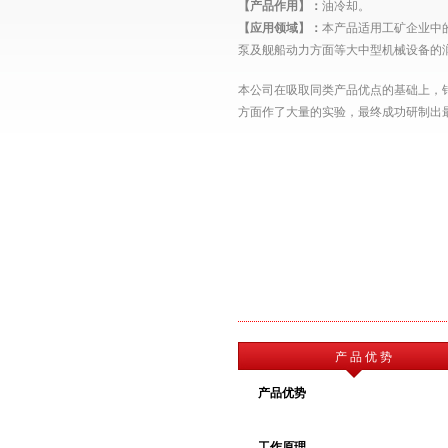
【产品作用】：
油冷却。
【应用领域】：
本产品适用
工矿企业中
泵及舰船动力方面等大中型机械设备的
本公司在吸取同类产品优点的基础上，
方面作了大量的实验，最终成功研制出
产 品 优 势
产品优势
工作原理