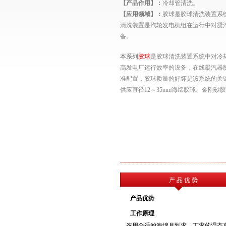
【产品作用】：
冷却管清洗。
【应用领域】：
胶球
是胶球清洗装置系
清洗装置是汽轮发电机组在运行中对凝
备
。
本系列
胶球
是胶球清洗装置系统中对冷
高发电厂运行效率的设备，在线凝汽器
准配置，胶球质量的好坏是该系统的关
供应直径
12～35mm海绵胶球、金刚砂
产 品 优 势
产品优势
工作原理
选用合适的海绵月到求，丁求的湿态